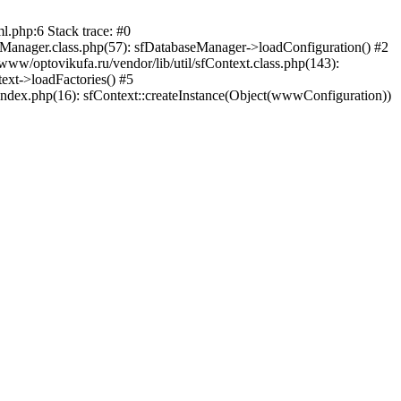
l.php:6 Stack trace: #0
seManager.class.php(57): sfDatabaseManager->loadConfiguration() #2
ww/optovikufa.ru/vendor/lib/util/sfContext.class.php(143):
ext->loadFactories() #5
index.php(16): sfContext::createInstance(Object(wwwConfiguration))