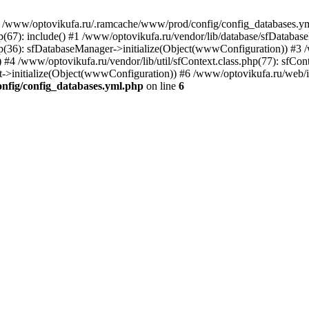
in /www/optovikufa.ru/.ramcache/www/prod/config/config_databases.ym
p(67): include() #1 /www/optovikufa.ru/vendor/lib/database/sfDataba
(36): sfDatabaseManager->initialize(Object(wwwConfiguration)) #3 /w
 /www/optovikufa.ru/vendor/lib/util/sfContext.class.php(77): sfCont
ext->initialize(Object(wwwConfiguration)) #6 /www/optovikufa.ru/web/
nfig/config_databases.yml.php
on line
6