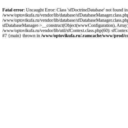
Fatal error
: Uncaught Error: Class 'sfDoctrineDatabase' not found 
/www/optovikufa.ru/vendor/lib/database/sfDatabaseManager.class.ph
/www/optovikufa.ru/vendor/lib/database/sfDatabaseManager.class.php
sfDatabaseManager->__construct(Object(wwwConfiguration), Array) #4
/www/optovikufa.ru/vendor/lib/util/sfContext.class.php(60): sfCont
#7 {main} thrown in
/www/optovikufa.ru/.ramcache/www/prod/co