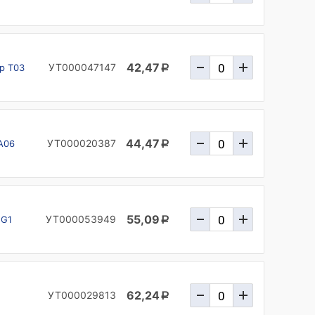
42,47
УТ000047147
ер T03
a
44,47
УТ000020387
A06
a
55,09
УТ000053949
 G1
a
,
62,24
УТ000029813
a