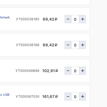
 белый,
69,42
УТ000036185
a
69,42
УТ000036186
a
102,91
УТ000049896
a
ro USB
161,67
УТ000067030
a