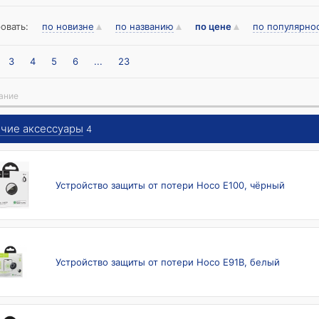
овать:
по новизне
по названию
по цене
по популярно
3
4
5
6
...
23
ание
чие аксессуары
4
Устройство защиты от потери Hoco E100, чёрный
Устройство защиты от потери Hoco E91B, белый