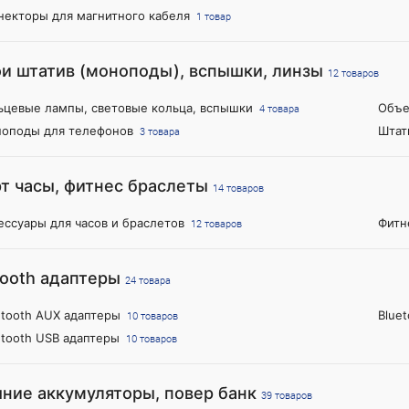
некторы для магнитного кабеля
1 товар
и штатив (моноподы), вспышки, линзы
12 товаров
ьцевые лампы, световые кольца, вспышки
Объе
4 товара
оподы для телефонов
Штат
3 товара
т часы, фитнес браслеты
14 товаров
ессуары для часов и браслетов
Фитн
12 товаров
tooth адаптеры
24 товара
etooth AUX адаптеры
Blue
10 товаров
etooth USB адаптеры
10 товаров
ние аккумуляторы, повер банк
39 товаров