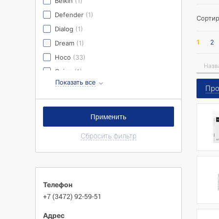
Belkin
(1)
Defender
(1)
Сортир
Dialog
(1)
1
2
Dream
(1)
Hoco
(33)
Назв
Oxion
(1)
Remaks
(1)
Про
Ritmix
(4)
SmartBuy
(3)
Китай
(1)
Сбросить фильтр
Телефон
+7 (3472) 92-59-51
Адрес