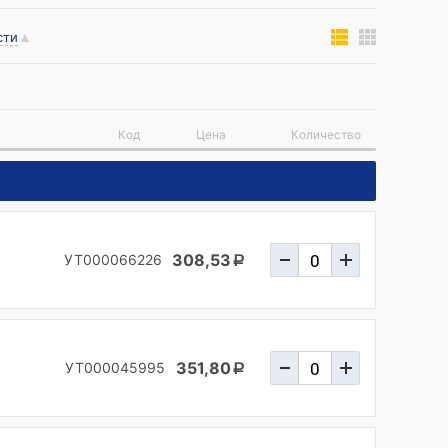
сти
Код
Цена
Количество
308,53
УТ000066226
a
351,80
УТ000045995
a