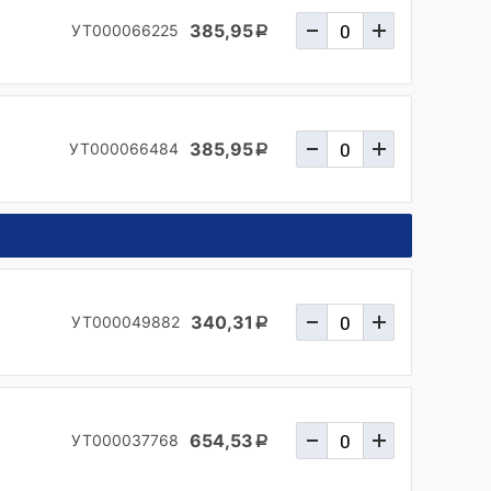
385,95
УТ000066225
a
385,95
УТ000066484
a
340,31
УТ000049882
a
654,53
УТ000037768
a