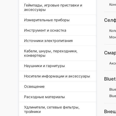
Кон
Геймпады, игровые приставки и
аксессуары
Селф
Измерительные приборы
Инструмент и оснастка
Кол
Мон
Источники электропитания
Кабели, шнуры, переходники,
Смар
конвертеры
Акс
Наушники и гарнитуры
Носители информации и аксессуары
Blue
Освещение
Blu
Blu
Расходные материалы
Удлинители, сетевые фильтры,
Внеш
тройники