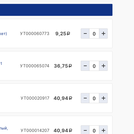
9,25
УТ000060773
кет)
a
1
36,75
УТ000065074
a
40,94
УТ000020917
a
лый,
40,94
УТ000014207
a