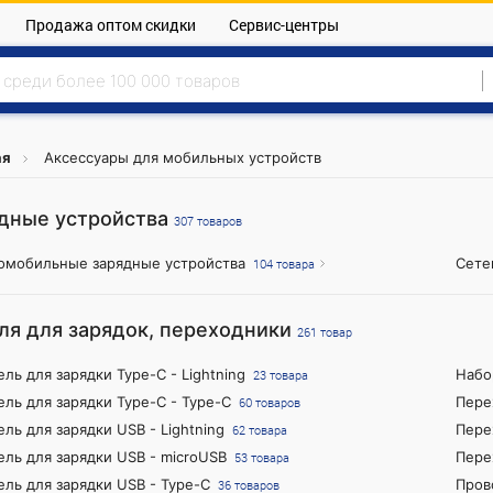
Продажа оптом скидки
Сервис-центры
ая
Аксессуары для мобильных устройств
дные устройства
307 товаров
омобильные зарядные устройства
Сете
104 товара
ля для зарядок, переходники
261 товар
ель для зарядки Type-C - Lightning
Набо
23 товара
ель для зарядки Type-C - Type-C
Пере
60 товаров
ель для зарядки USB - Lightning
Пере
62 товара
ель для зарядки USB - microUSB
Пере
53 товара
ель для зарядки USB - Type-C
Пров
36 товаров