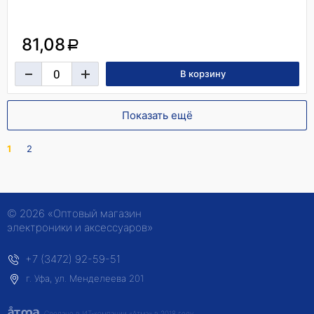
81,08
a
Показать ещё
1
2
© 2026 «Оптовый магазин
электроники и аксессуаров»
+7 (3472) 92-59-51
г. Уфа, ул. Менделеева 201
Сделано в ИТ-компании
«
Атма
» в 2018 году