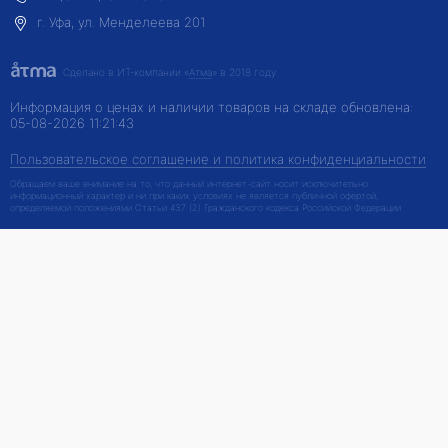
г. Уфа, ул. Менделеева 201
Сделано в ИТ-компании
«
Атма
» в 2018 году
Информация о ценах и наличии товаров на складе обновлена:
05-08-2026 11:21:43
Пользовательское соглашение и политика конфиденциальности
Обращаем ваше внимание на то, что данный интернет-сайт носит исключительно
информационный характер и ни при каких условиях не является публичной офертой,
определяемой положениями Статьи 437 (2) Гражданского кодекса Российской Федерации