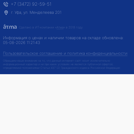
+7 (3472) 92-59-51
г. Уфа, ул. Менделеева 201
Сделано в ИТ-компании
«
Атма
» в 2018 году
Информация о ценах и наличии товаров на складе обновлена:
05-08-2026 11:21:43
Пользовательское соглашение и политика конфиденциальности
Обращаем ваше внимание на то, что данный интернет-сайт носит исключительно
информационный характер и ни при каких условиях не является публичной офертой,
определяемой положениями Статьи 437 (2) Гражданского кодекса Российской Федерации