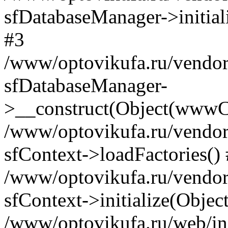
sfDatabaseManager->initia
#3
/www/optovikufa.ru/vendor/l
sfDatabaseManager-
>__construct(Object(wwwCo
/www/optovikufa.ru/vendor/l
sfContext->loadFactories()
/www/optovikufa.ru/vendor/l
sfContext->initialize(Obje
/www/optovikufa.ru/web/in