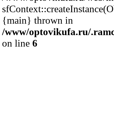
sfContext::createInstance(
{main} thrown in
/www/optovikufa.ru/.ram
on line
6