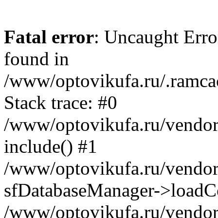
Fatal error
: Uncaught Error
found in
/www/optovikufa.ru/.ramca
Stack trace: #0
/www/optovikufa.ru/vendor/
include() #1
/www/optovikufa.ru/vendor/
sfDatabaseManager->loadCo
/www/optovikufa.ru/vendor/