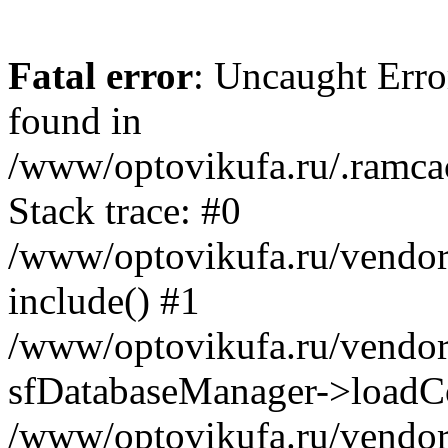
Fatal error
: Uncaught Error
found in
/www/optovikufa.ru/.ramca
Stack trace: #0
/www/optovikufa.ru/vendor/
include() #1
/www/optovikufa.ru/vendor/
sfDatabaseManager->loadCo
/www/optovikufa.ru/vendor/