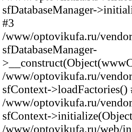
sfDatabaseManager->initia
#3
/www/optovikufa.ru/vendor/l
sfDatabaseManager-
>__construct(Object(wwwCo
/www/optovikufa.ru/vendor/l
sfContext->loadFactories()
/www/optovikufa.ru/vendor/l
sfContext->initialize(Obje
/www/optovikufa.ru/web/in