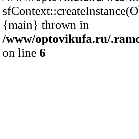
sfContext::createInstance(
{main} thrown in
/www/optovikufa.ru/.ram
on line
6