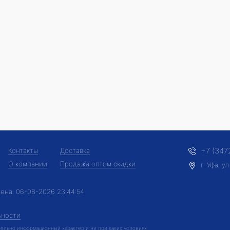
+7 (347
Контакты
Доставка
О компании
Продажа оптом скидки
г. Уфа, 
лена:
06-08-2026 23:44:54
ьности
ельно информационный характер и ни при каких условиях