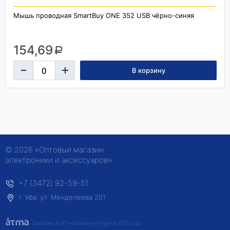
Мышь проводная SmartBuy ONE 352 USB чёрно-синяя
154,69
a
© 2026 «Оптовый магазин
электроники и аксессуаров»
+7 (3472) 92-59-51
г. Уфа, ул. Менделеева 201
Сделано в ИТ-компании
«
Атма
» в 2018 году