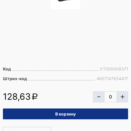
Код
УТ000008371
Штрих-код
4607147634417
128,63
a