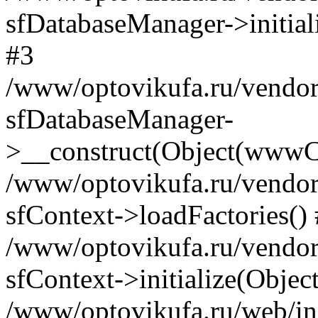
sfDatabaseManager->initia
#3
/www/optovikufa.ru/vendor/l
sfDatabaseManager-
>__construct(Object(wwwCo
/www/optovikufa.ru/vendor/l
sfContext->loadFactories()
/www/optovikufa.ru/vendor/l
sfContext->initialize(Obje
/www/optovikufa.ru/web/in