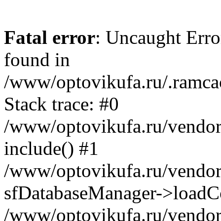
Fatal error
: Uncaught Error
found in
/www/optovikufa.ru/.ramca
Stack trace: #0
/www/optovikufa.ru/vendor/
include() #1
/www/optovikufa.ru/vendor/
sfDatabaseManager->loadCo
/www/optovikufa.ru/vendor/