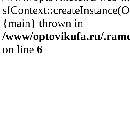
sfContext::createInstance(
{main} thrown in
/www/optovikufa.ru/.ram
on line
6