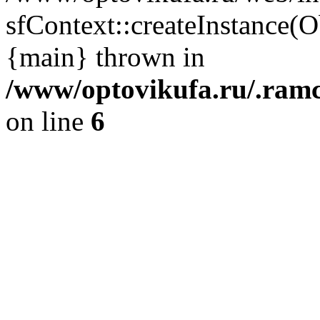
sfContext::createInstance(
{main} thrown in
/www/optovikufa.ru/.ram
on line
6