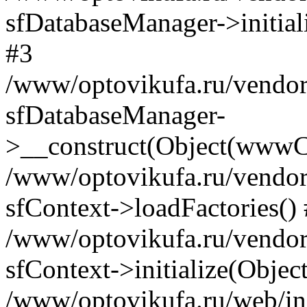
sfDatabaseManager->initia
#3
/www/optovikufa.ru/vendor/l
sfDatabaseManager-
>__construct(Object(wwwCo
/www/optovikufa.ru/vendor/l
sfContext->loadFactories()
/www/optovikufa.ru/vendor/l
sfContext->initialize(Obje
/www/optovikufa.ru/web/in