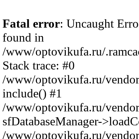
Fatal error
: Uncaught Error
found in
/www/optovikufa.ru/.ramca
Stack trace: #0
/www/optovikufa.ru/vendor/
include() #1
/www/optovikufa.ru/vendor/
sfDatabaseManager->loadCo
/www/optovikufa.ru/vendor/