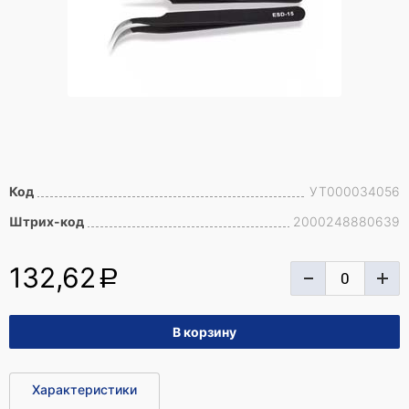
Код
УТ000034056
Штрих-код
2000248880639
132,62
a
Характеристики