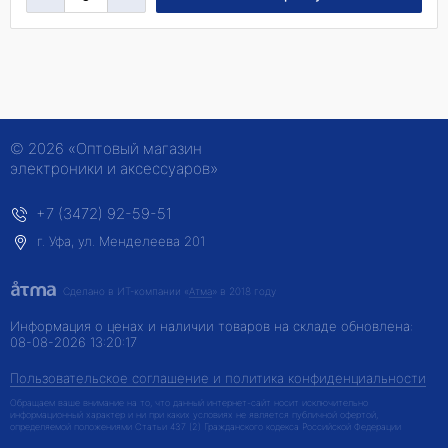
© 2026 «Оптовый магазин
электроники и аксессуаров»
+7 (3472) 92-59-51
г. Уфа, ул. Менделеева 201
Сделано в ИТ-компании
«
Атма
» в 2018 году
Информация о ценах и наличии товаров на складе обновлена:
08-08-2026 13:20:17
Пользовательское соглашение и политика конфиденциальности
Обращаем ваше внимание на то, что данный интернет-сайт носит исключительно
информационный характер и ни при каких условиях не является публичной офертой,
определяемой положениями Статьи 437 (2) Гражданского кодекса Российской Федерации