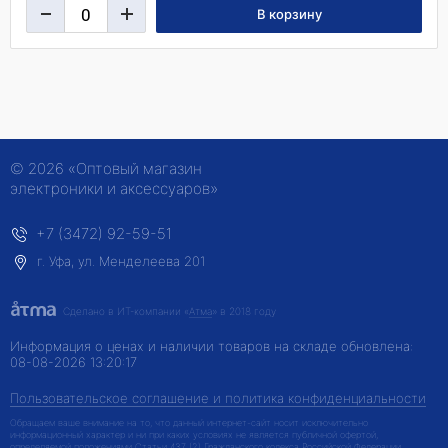
© 2026 «Оптовый магазин
электроники и аксессуаров»
+7 (3472) 92-59-51
г. Уфа, ул. Менделеева 201
Сделано в ИТ-компании
«
Атма
» в 2018 году
Информация о ценах и наличии товаров на складе обновлена:
08-08-2026 13:20:17
Пользовательское соглашение и политика конфиденциальности
Обращаем ваше внимание на то, что данный интернет-сайт носит исключительно
информационный характер и ни при каких условиях не является публичной офертой,
определяемой положениями Статьи 437 (2) Гражданского кодекса Российской Федерации