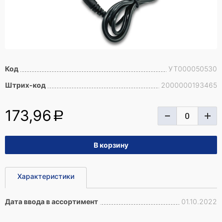
Код
УТ000050530
Штрих-код
2000000193465
173,96
a
Характеристики
Дата ввода в ассортимент
01.10.2022