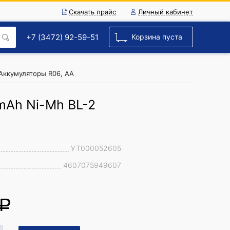
Скачать прайс
Личный кабинет
+7 (3472) 92-59-51
Корзина пуста
Аккумуляторы R06, AA
mAh Ni-Mh BL-2
УТ000052605
4607075949607
a