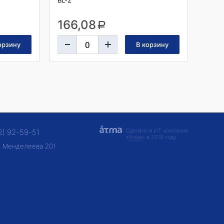
BL-2
166,08
a
Сделано в ИТ-компании
2) 92-59-51
«
Атма
» в 2018 году
ул. Менделеева 201