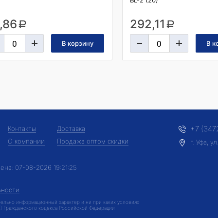
BL-2 (20)
,86
292,11
a
a
+7 (347
Контакты
Доставка
О компании
Продажа оптом скидки
г. Уфа, 
лена:
07-08-2026 19:21:25
ьности
ельно информационный характер и ни при каких условиях
2) Гражданского кодекса Российской Федерации