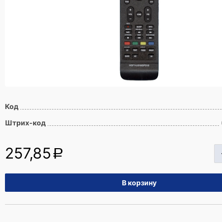
Код
Штрих-код
257,85
a