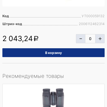
Код
УТ000059132
Штрих-код
2006112462314
2 043,24
a
Рекомендуемые товары