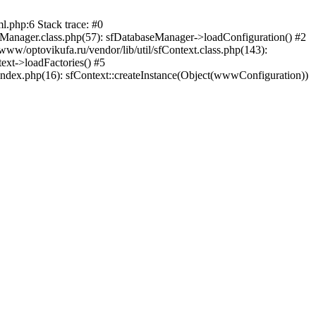
l.php:6 Stack trace: #0
seManager.class.php(57): sfDatabaseManager->loadConfiguration() #2
ww/optovikufa.ru/vendor/lib/util/sfContext.class.php(143):
ext->loadFactories() #5
index.php(16): sfContext::createInstance(Object(wwwConfiguration))