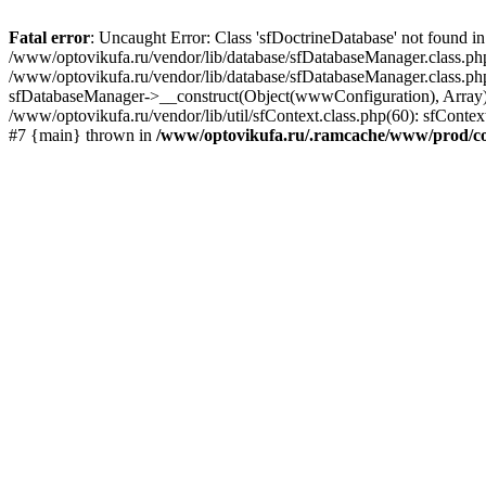
Fatal error
: Uncaught Error: Class 'sfDoctrineDatabase' not found 
/www/optovikufa.ru/vendor/lib/database/sfDatabaseManager.class.ph
/www/optovikufa.ru/vendor/lib/database/sfDatabaseManager.class.php
sfDatabaseManager->__construct(Object(wwwConfiguration), Array) #4
/www/optovikufa.ru/vendor/lib/util/sfContext.class.php(60): sfCont
#7 {main} thrown in
/www/optovikufa.ru/.ramcache/www/prod/co