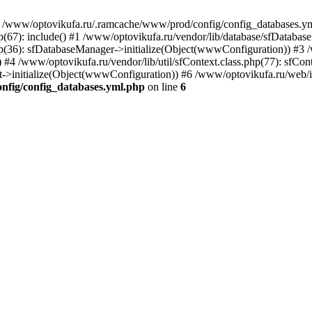
in /www/optovikufa.ru/.ramcache/www/prod/config/config_databases.ym
p(67): include() #1 /www/optovikufa.ru/vendor/lib/database/sfDataba
(36): sfDatabaseManager->initialize(Object(wwwConfiguration)) #3 /w
 /www/optovikufa.ru/vendor/lib/util/sfContext.class.php(77): sfCont
ext->initialize(Object(wwwConfiguration)) #6 /www/optovikufa.ru/web/
nfig/config_databases.yml.php
on line
6