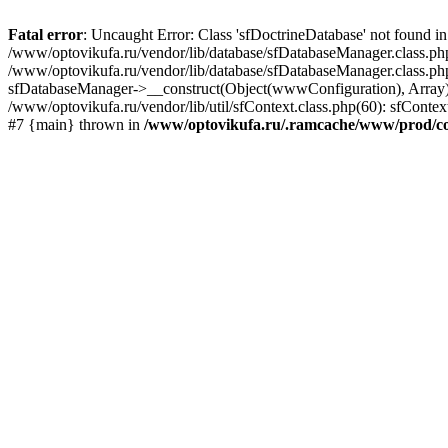
Fatal error
: Uncaught Error: Class 'sfDoctrineDatabase' not found 
/www/optovikufa.ru/vendor/lib/database/sfDatabaseManager.class.ph
/www/optovikufa.ru/vendor/lib/database/sfDatabaseManager.class.php
sfDatabaseManager->__construct(Object(wwwConfiguration), Array) #4
/www/optovikufa.ru/vendor/lib/util/sfContext.class.php(60): sfCont
#7 {main} thrown in
/www/optovikufa.ru/.ramcache/www/prod/co