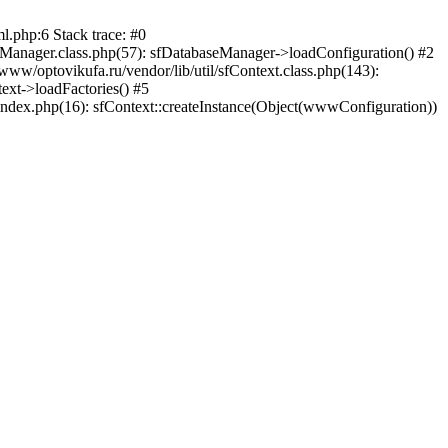
l.php:6 Stack trace: #0
seManager.class.php(57): sfDatabaseManager->loadConfiguration() #2
ww/optovikufa.ru/vendor/lib/util/sfContext.class.php(143):
ext->loadFactories() #5
index.php(16): sfContext::createInstance(Object(wwwConfiguration))