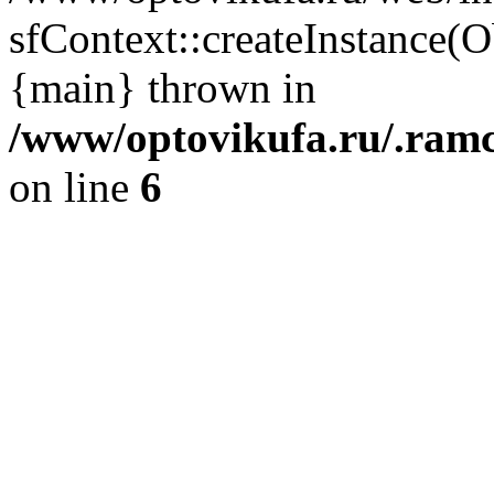
sfContext::createInstance(
{main} thrown in
/www/optovikufa.ru/.ram
on line
6