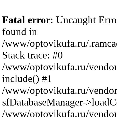
Fatal error
: Uncaught Error
found in
/www/optovikufa.ru/.ramca
Stack trace: #0
/www/optovikufa.ru/vendor/
include() #1
/www/optovikufa.ru/vendor/
sfDatabaseManager->loadCo
/www/optovikufa.ru/vendor/