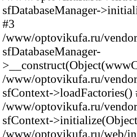
sfDatabaseManager->initia
#3
/www/optovikufa.ru/vendor/l
sfDatabaseManager-
>__construct(Object(wwwCo
/www/optovikufa.ru/vendor/l
sfContext->loadFactories()
/www/optovikufa.ru/vendor/l
sfContext->initialize(Obje
/www/optovikufa.ru/web/in